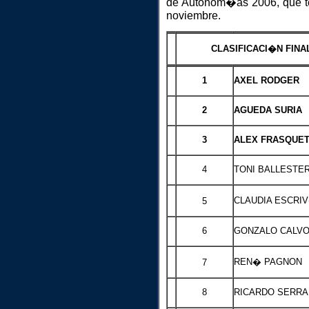
de Autonom�as 2006, que te
noviembre.
CLASIFICACI�N FINA
1
AXEL RODGER
2
AGUEDA SURIA
3
ALEX FRASQUE
4
TONI BALLESTE
CLAUDIA ESCRI
5
6
GONZALO CALV
REN� PAGNON
7
8
RICARDO SERR