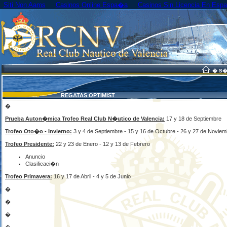
Siti Non Aams
Casinos Online Espa�a
Casinos Sin Licencia En Esp
�
S�
REGATAS OPTIMIST
�
Prueba Auton�mica Trofeo Real Club N�utico de Valencia:
17 y 18 de Septiembre
Trofeo Oto�o - Invierno:
3 y 4 de Septiembre - 15 y 16 de Octubre - 26 y 27 de Noviem
Trofeo Presidente:
22 y 23 de Enero - 12 y 13 de Febrero
Anuncio
Clasificaci�n
Trofeo Primavera:
16 y 17 de Abril - 4 y 5 de Junio
�
�
�