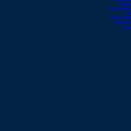
Mejor
Los Mejores
Ca
Jugar Trag
Nuevos 
Cry