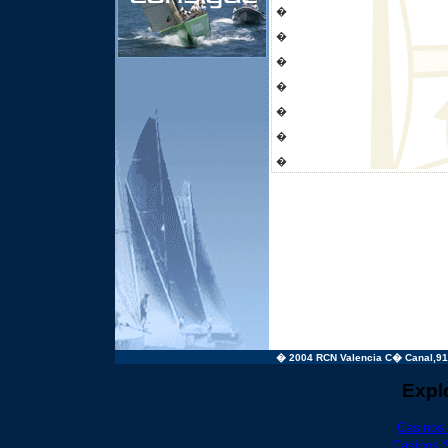
�
�
�
�
�
�
�
� 2004 RCN Valencia C� Canal,91 4
Expl
Casinos
Casinos 